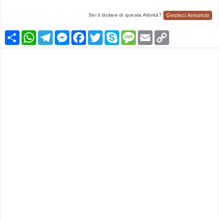
Gestisci Annuncio
Sei il titolare di questa Attività?
Condividi
WhatsApp
Telegram
Messenger
Facebook
Twitter
Skype
Message
Email
Copy
Link