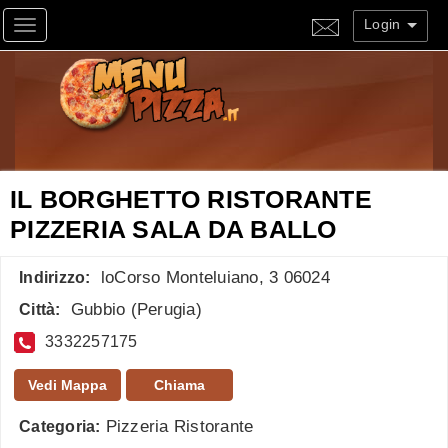
Login
Toggle navigation
IL BORGHETTO RISTORANTE
PIZZERIA SALA DA BALLO
loCorso Monteluiano, 3 06024
Indirizzo:
Gubbio
(
Perugia
)
Città:
3332257175
Vedi Mappa
Chiama
Pizzeria Ristorante
Categoria: