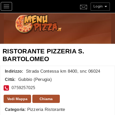
Login
Toggle navigation
RISTORANTE PIZZERIA S.
BARTOLOMEO
Strada Contessa km 8400, snc 06024
Indirizzo:
Gubbio
(
Perugia
)
Città:
0759257025
Vedi Mappa
Chiama
Pizzeria Ristorante
Categoria: