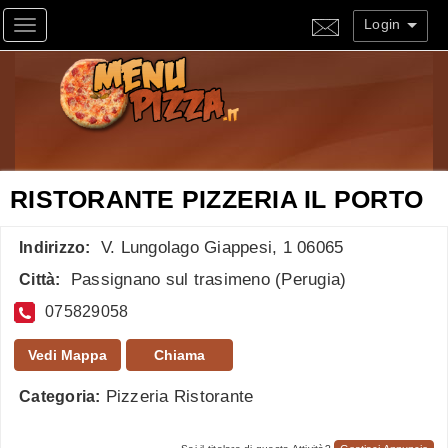
Login
Toggle navigation
RISTORANTE PIZZERIA IL PORTO
V. Lungolago Giappesi, 1 06065
Indirizzo:
Passignano sul trasimeno
(
Perugia
)
Città:
075829058
Vedi Mappa
Chiama
Pizzeria Ristorante
Categoria: