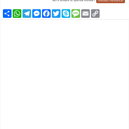
Gestisci Annuncio
Sei il titolare di questa Attività?
Condividi
WhatsApp
Telegram
Messenger
Facebook
Twitter
Skype
Message
Email
Copy
Link