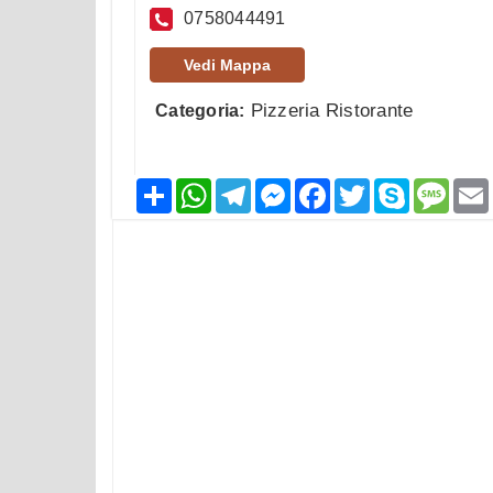
0758044491
Vedi Mappa
Pizzeria Ristorante
Categoria:
Condividi
WhatsApp
Telegram
Messenger
Facebook
Twitter
Skype
Mess