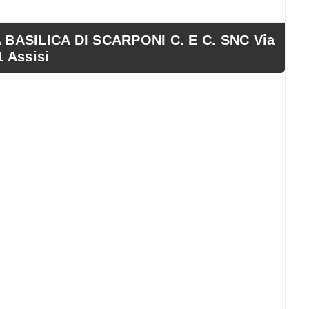
BASILICA DI SCARPONI C. E C. SNC Via
1 Assisi