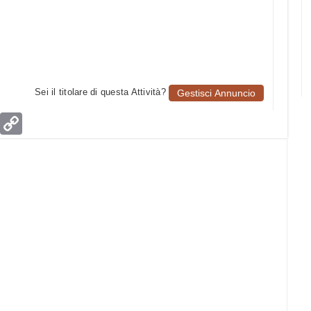
Sei il titolare di questa Attività?
Gestisci Annuncio
age
Email
Copy
Link