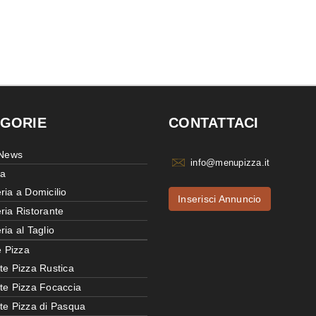
GORIE
CONTATTACI
 News
info@menupizza.it
ia
ria a Domicilio
Inserisci Annuncio
ria Ristorante
ria al Taglio
e Pizza
te Pizza Rustica
tte Pizza Focaccia
tte Pizza di Pasqua