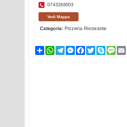
0743268003
Vedi Mappa
Pizzeria Ristorante
Categoria:
Condividi
WhatsApp
Telegram
Messenger
Facebook
Twitter
Skype
Mess