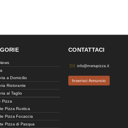
GORIE
CONTATTACI
 News
info@menupizza.it
ia
ria a Domicilio
Inserisci Annuncio
ria Ristorante
ria al Taglio
e Pizza
te Pizza Rustica
tte Pizza Focaccia
tte Pizza di Pasqua