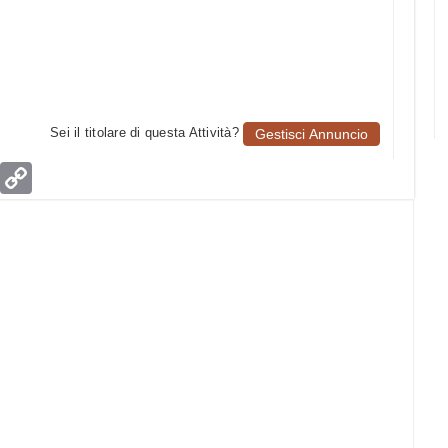
Sei il titolare di questa Attività?
Gestisci Annuncio
age
Email
Copy
Link