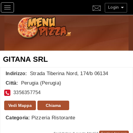
Login
Toggle navigation
GITANA SRL
Strada Tiberina Nord, 174/b 06134
Indirizzo:
Perugia
(
Perugia
)
Città:
3356357754
Vedi Mappa
Chiama
Pizzeria Ristorante
Categoria: