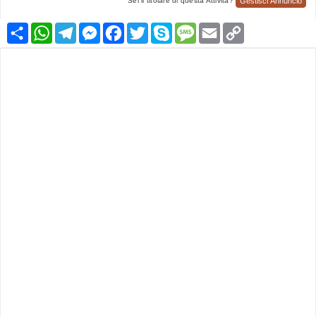
Gestisci Annuncio
Sei il titolare di questa Attività?
Condividi
WhatsApp
Telegram
Messenger
Facebook
Twitter
Skype
Message
Email
Copy
Link