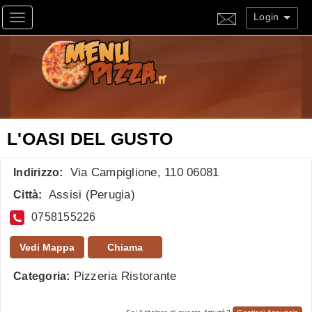
Login
Toggle navigation
L'OASI DEL GUSTO
Via Campiglione, 110 06081
Indirizzo:
Assisi
(
Perugia
)
Città:
0758155226
Vedi Mappa
Chiama
Pizzeria Ristorante
Categoria: