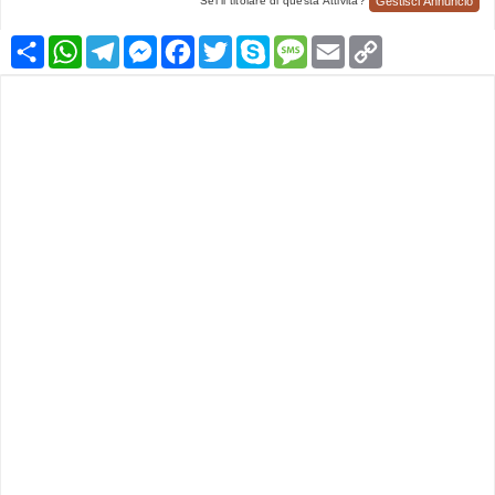
Gestisci Annuncio
Sei il titolare di questa Attività?
Condividi
WhatsApp
Telegram
Messenger
Facebook
Twitter
Skype
Message
Email
Copy
Link