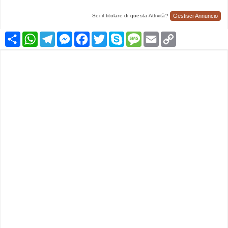
Gestisci Annuncio
Sei il titolare di questa Attività?
Condividi
WhatsApp
Telegram
Messenger
Facebook
Twitter
Skype
Message
Email
Copy
Link