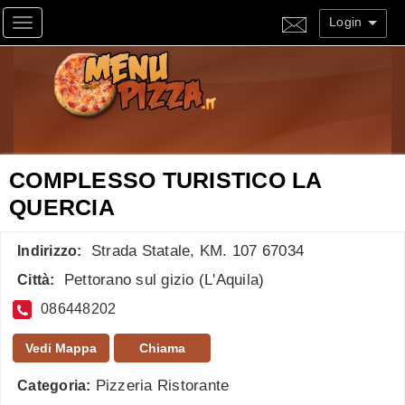
Login
Toggle navigation
COMPLESSO TURISTICO LA
QUERCIA
Strada Statale, KM. 107 67034
Indirizzo:
Pettorano sul gizio
(
L'Aquila
)
Città:
086448202
Vedi Mappa
Chiama
Pizzeria Ristorante
Categoria: