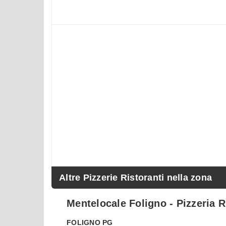
Altre Pizzerie Ristoranti nella zona
Mentelocale Foligno - Pizzeria R
FOLIGNO
PG