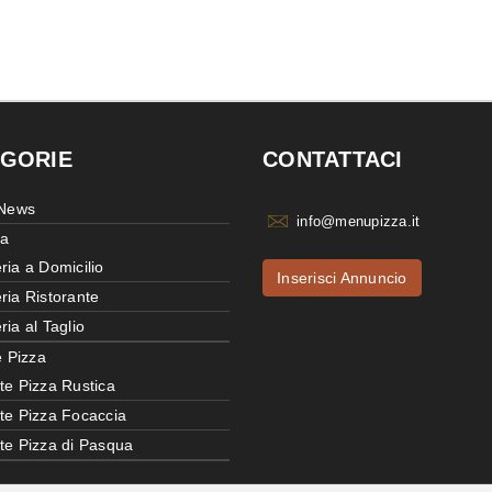
GORIE
CONTATTACI
 News
info@menupizza.it
ia
ria a Domicilio
Inserisci Annuncio
ria Ristorante
ria al Taglio
e Pizza
te Pizza Rustica
tte Pizza Focaccia
tte Pizza di Pasqua