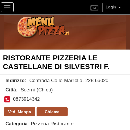
Login
Toggle navigation
RISTORANTE PIZZERIA LE
CASTELLANE DI SILVESTRI F.
Contrada Colle Marrollo, 228 66020
Indirizzo:
Scerni
(
Chieti
)
Città:
0873914342
Vedi Mappa
Chiama
Pizzeria Ristorante
Categoria: