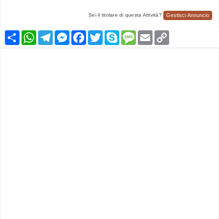
Gestisci Annuncio
Sei il titolare di questa Attività?
Condividi
WhatsApp
Telegram
Messenger
Facebook
Twitter
Skype
Message
Email
Copy
Link