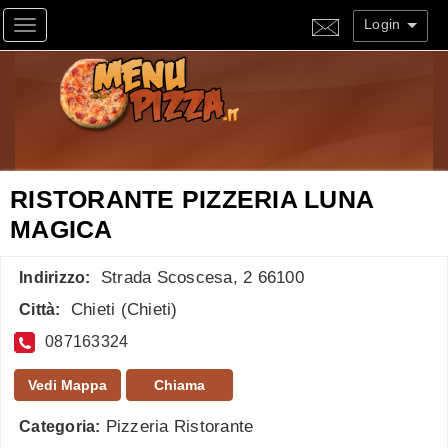
Login
Toggle navigation
RISTORANTE PIZZERIA LUNA
MAGICA
Strada Scoscesa, 2 66100
Indirizzo:
Chieti
(
Chieti
)
Città:
087163324
Vedi Mappa
Chiama
Pizzeria Ristorante
Categoria: