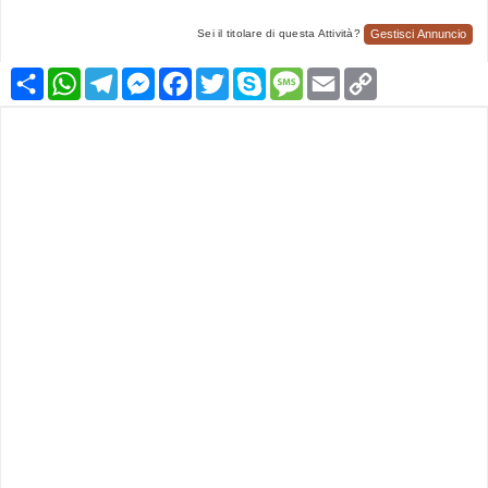
Gestisci Annuncio
Sei il titolare di questa Attività?
Condividi
WhatsApp
Telegram
Messenger
Facebook
Twitter
Skype
Message
Email
Copy
Link