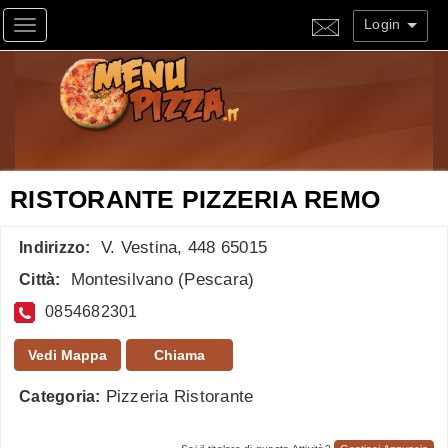
Login
Toggle navigation
RISTORANTE PIZZERIA REMO
V. Vestina, 448 65015
Indirizzo:
Montesilvano
(
Pescara
)
Città:
0854682301
Vedi Mappa
Chiama
Pizzeria Ristorante
Categoria: