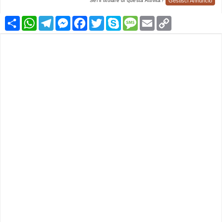
Gestisci Annuncio
Sei il titolare di questa Attività?
Condividi
WhatsApp
Telegram
Messenger
Facebook
Twitter
Skype
Message
Email
Copy
Link