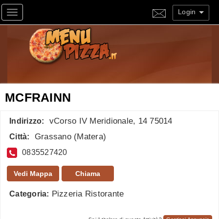
Login
Toggle navigation
MCFRAINN
vCorso IV Meridionale, 14 75014
Indirizzo:
Grassano
(
Matera
)
Città:
0835527420
Vedi Mappa
Chiama
Pizzeria Ristorante
Categoria: