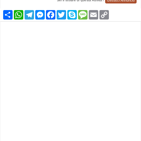
Gestisci Annuncio
Sei il titolare di questa Attività?
Condividi
WhatsApp
Telegram
Messenger
Facebook
Twitter
Skype
Message
Email
Copy
Link