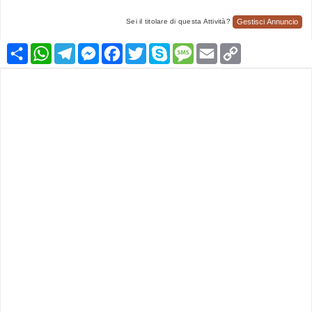
Gestisci Annuncio
Sei il titolare di questa Attività?
Condividi
WhatsApp
Telegram
Messenger
Facebook
Twitter
Skype
Message
Email
Copy
Link