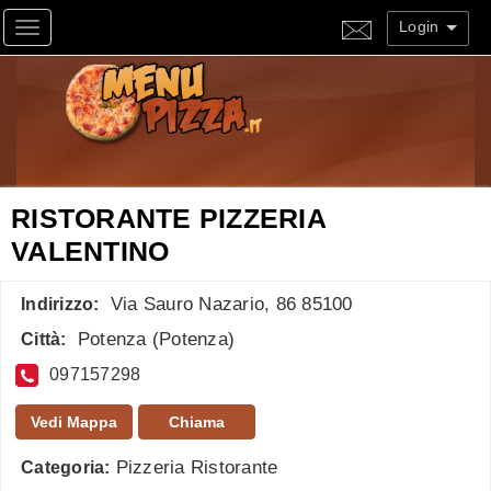
Login
Toggle navigation
RISTORANTE PIZZERIA
VALENTINO
Via Sauro Nazario, 86 85100
Indirizzo:
Potenza
(
Potenza
)
Città:
097157298
Vedi Mappa
Chiama
Pizzeria Ristorante
Categoria: