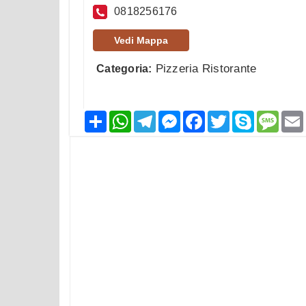
0818256176
Vedi Mappa
Pizzeria Ristorante
Categoria:
Condividi
WhatsApp
Telegram
Messenger
Facebook
Twitter
Skype
Mess