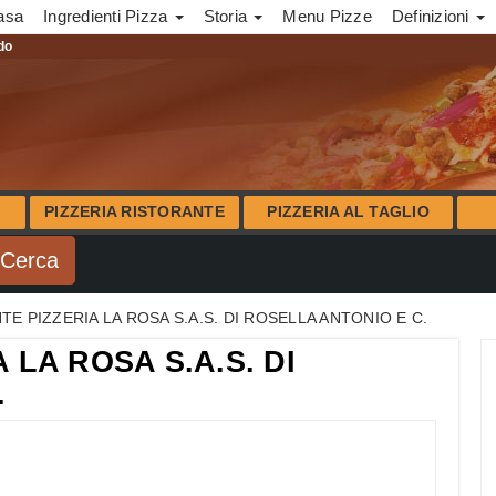
asa
Ingredienti Pizza
Storia
Menu Pizze
Definizioni
ndo
PIZZERIA RISTORANTE
PIZZERIA AL TAGLIO
E PIZZERIA LA ROSA S.A.S. DI ROSELLA ANTONIO E C.
 LA ROSA S.A.S. DI
.