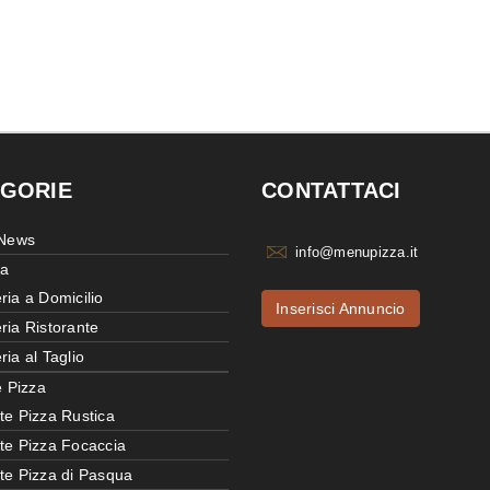
GORIE
CONTATTACI
 News
info@menupizza.it
ia
ria a Domicilio
Inserisci Annuncio
ria Ristorante
ria al Taglio
e Pizza
te Pizza Rustica
tte Pizza Focaccia
tte Pizza di Pasqua