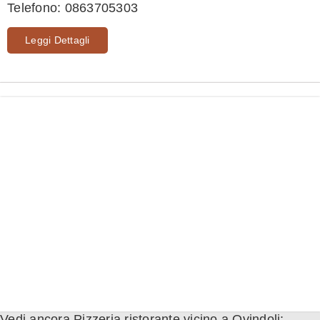
Telefono:
0863705303
Leggi Dettagli
Vedi ancora Pizzeria ristorante vicino a Ovindoli: