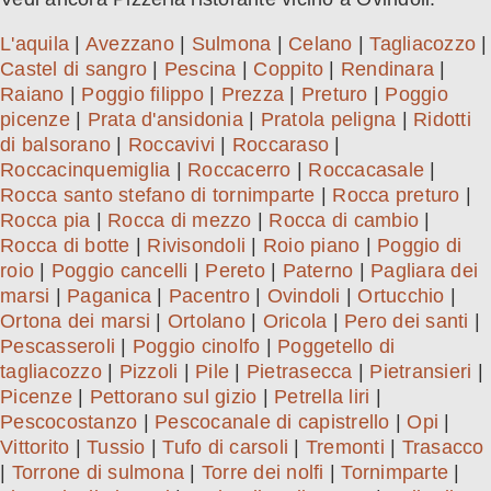
L'aquila
|
Avezzano
|
Sulmona
|
Celano
|
Tagliacozzo
|
Castel di sangro
|
Pescina
|
Coppito
|
Rendinara
|
Raiano
|
Poggio filippo
|
Prezza
|
Preturo
|
Poggio
picenze
|
Prata d'ansidonia
|
Pratola peligna
|
Ridotti
di balsorano
|
Roccavivi
|
Roccaraso
|
Roccacinquemiglia
|
Roccacerro
|
Roccacasale
|
Rocca santo stefano di tornimparte
|
Rocca preturo
|
Rocca pia
|
Rocca di mezzo
|
Rocca di cambio
|
Rocca di botte
|
Rivisondoli
|
Roio piano
|
Poggio di
roio
|
Poggio cancelli
|
Pereto
|
Paterno
|
Pagliara dei
marsi
|
Paganica
|
Pacentro
|
Ovindoli
|
Ortucchio
|
Ortona dei marsi
|
Ortolano
|
Oricola
|
Pero dei santi
|
Pescasseroli
|
Poggio cinolfo
|
Poggetello di
tagliacozzo
|
Pizzoli
|
Pile
|
Pietrasecca
|
Pietransieri
|
Picenze
|
Pettorano sul gizio
|
Petrella liri
|
Pescocostanzo
|
Pescocanale di capistrello
|
Opi
|
Vittorito
|
Tussio
|
Tufo di carsoli
|
Tremonti
|
Trasacco
|
Torrone di sulmona
|
Torre dei nolfi
|
Tornimparte
|