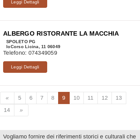
Leggi Dettagli
ALBERGO RISTORANTE LA MACCHIA
SPOLETO
PG
loCorso Licina, 11 06049
Telefono:
074349059
Leggi Dettagli
5
6
7
8
9
10
11
12
13
14
Vogliamo fornire dei riferimenti storici e culturali che