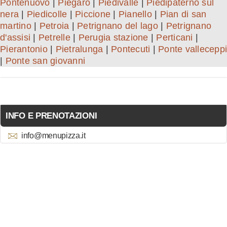
Pontenuovo
|
Piegaro
|
Piedivalle
|
Piedipaterno sul
nera
|
Piedicolle
|
Piccione
|
Pianello
|
Pian di san
martino
|
Petroia
|
Petrignano del lago
|
Petrignano
d'assisi
|
Petrelle
|
Perugia stazione
|
Perticani
|
Pierantonio
|
Pietralunga
|
Pontecuti
|
Ponte valleceppi
|
Ponte san giovanni
INFO E PRENOTAZIONI
info@menupizza.it