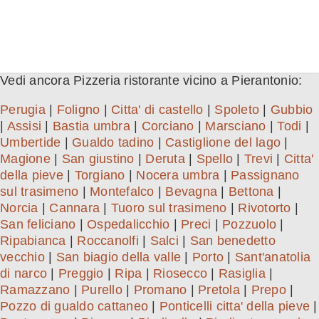
Vedi ancora Pizzeria ristorante vicino a Pierantonio:
Perugia
|
Foligno
|
Citta' di castello
|
Spoleto
|
Gubbio
|
Assisi
|
Bastia umbra
|
Corciano
|
Marsciano
|
Todi
|
Umbertide
|
Gualdo tadino
|
Castiglione del lago
|
Magione
|
San giustino
|
Deruta
|
Spello
|
Trevi
|
Citta'
della pieve
|
Torgiano
|
Nocera umbra
|
Passignano
sul trasimeno
|
Montefalco
|
Bevagna
|
Bettona
|
Norcia
|
Cannara
|
Tuoro sul trasimeno
|
Rivotorto
|
San feliciano
|
Ospedalicchio
|
Preci
|
Pozzuolo
|
Ripabianca
|
Roccanolfi
|
Salci
|
San benedetto
vecchio
|
San biagio della valle
|
Porto
|
Sant'anatolia
di narco
|
Preggio
|
Ripa
|
Riosecco
|
Rasiglia
|
Ramazzano
|
Purello
|
Promano
|
Pretola
|
Prepo
|
Pozzo di gualdo cattaneo
|
Ponticelli citta' della pieve
|