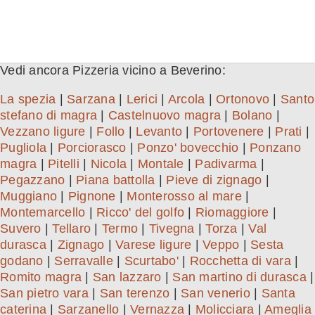
Vedi ancora Pizzeria vicino a Beverino:
La spezia
|
Sarzana
|
Lerici
|
Arcola
|
Ortonovo
|
Santo
stefano di magra
|
Castelnuovo magra
|
Bolano
|
Vezzano ligure
|
Follo
|
Levanto
|
Portovenere
|
Prati
|
Pugliola
|
Porciorasco
|
Ponzo' bovecchio
|
Ponzano
magra
|
Pitelli
|
Nicola
|
Montale
|
Padivarma
|
Pegazzano
|
Piana battolla
|
Pieve di zignago
|
Muggiano
|
Pignone
|
Monterosso al mare
|
Montemarcello
|
Ricco' del golfo
|
Riomaggiore
|
Suvero
|
Tellaro
|
Termo
|
Tivegna
|
Torza
|
Val
durasca
|
Zignago
|
Varese ligure
|
Veppo
|
Sesta
godano
|
Serravalle
|
Scurtabo'
|
Rocchetta di vara
|
Romito magra
|
San lazzaro
|
San martino di durasca
|
San pietro vara
|
San terenzo
|
San venerio
|
Santa
caterina
|
Sarzanello
|
Vernazza
|
Molicciara
|
Ameglia