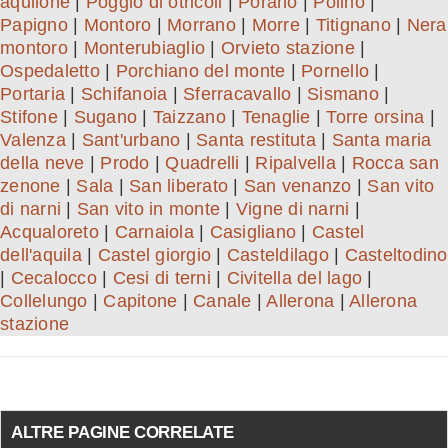
aquilone
|
Poggio di otricoli
|
Porano
|
Polino
|
Papigno
|
Montoro
|
Morrano
|
Morre
|
Titignano
|
Nera
montoro
|
Monterubiaglio
|
Orvieto stazione
|
Ospedaletto
|
Porchiano del monte
|
Pornello
|
Portaria
|
Schifanoia
|
Sferracavallo
|
Sismano
|
Stifone
|
Sugano
|
Taizzano
|
Tenaglie
|
Torre orsina
|
Valenza
|
Sant'urbano
|
Santa restituta
|
Santa maria
della neve
|
Prodo
|
Quadrelli
|
Ripalvella
|
Rocca san
zenone
|
Sala
|
San liberato
|
San venanzo
|
San vito
di narni
|
San vito in monte
|
Vigne di narni
|
Acqualoreto
|
Carnaiola
|
Casigliano
|
Castel
dell'aquila
|
Castel giorgio
|
Casteldilago
|
Casteltodino
|
Cecalocco
|
Cesi di terni
|
Civitella del lago
|
Collelungo
|
Capitone
|
Canale
|
Allerona
|
Allerona
stazione
ALTRE PAGINE CORRELATE