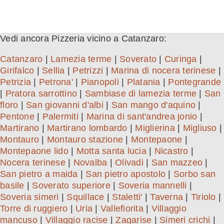
Vedi ancora Pizzeria vicino a Catanzaro:
Catanzaro
|
Lamezia terme
|
Soverato
|
Curinga
|
Girifalco
|
Sellia
|
Petrizzi
|
Marina di nocera terinese
|
Petrizia
|
Petrona'
|
Pianopoli
|
Platania
|
Pontegrande
|
Pratora sarrottino
|
Sambiase di lamezia terme
|
San
floro
|
San giovanni d'albi
|
San mango d'aquino
|
Pentone
|
Palermiti
|
Marina di sant'andrea jonio
|
Martirano
|
Martirano lombardo
|
Miglierina
|
Migliuso
|
Montauro
|
Montauro stazione
|
Montepaone
|
Montepaone lido
|
Motta santa lucia
|
Nicastro
|
Nocera terinese
|
Novalba
|
Olivadi
|
San mazzeo
|
San pietro a maida
|
San pietro apostolo
|
Sorbo san
basile
|
Soverato superiore
|
Soveria mannelli
|
Soveria simeri
|
Squillace
|
Staletti'
|
Taverna
|
Tiriolo
|
Torre di ruggiero
|
Uria
|
Vallefiorita
|
Villaggio
mancuso
|
Villaggio racise
|
Zagarise
|
Simeri crichi
|