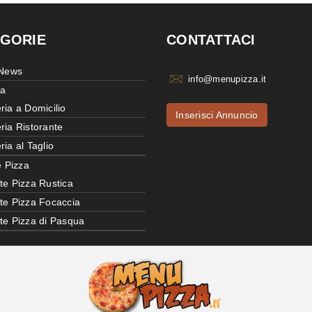
GORIE
CONTATTACI
 News
info@menupizza.it
ia
ria a Domicilio
Inserisci Annuncio
ria Ristorante
ria al Taglio
e Pizza
te Pizza Rustica
tte Pizza Focaccia
tte Pizza di Pasqua