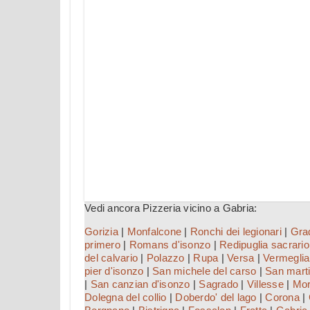
Vedi ancora Pizzeria vicino a Gabria:
Gorizia
|
Monfalcone
|
Ronchi dei legionari
|
Gra
primero
|
Romans d'isonzo
|
Redipuglia sacrario
del calvario
|
Polazzo
|
Rupa
|
Versa
|
Vermegli
pier d'isonzo
|
San michele del carso
|
San marti
|
San canzian d'isonzo
|
Sagrado
|
Villesse
|
Mor
Dolegna del collio
|
Doberdo' del lago
|
Corona
|