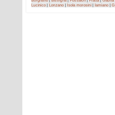
Borgnano
|
Bistrigna
|
Fossalon
|
Fratta
|
Gabria
Lucinico
|
Lonzano
|
Isola morosini
|
Iamiano
|
G