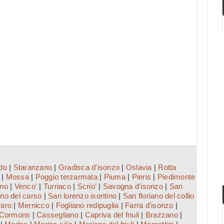
do
|
Staranzano
|
Gradisca d'isonzo
|
Oslavia
|
Rotta
|
Mossa
|
Poggio terzarmata
|
Piuma
|
Pieris
|
Piedimonte
ano
|
Venco'
|
Turriaco
|
Scrio'
|
Savogna d'isonzo
|
San
no del carso
|
San lorenzo isontino
|
San floriano del collio
aro
|
Mernicco
|
Fogliano redipuglia
|
Farra d'isonzo
|
Cormons
|
Cassegliano
|
Capriva del friuli
|
Brazzano
|