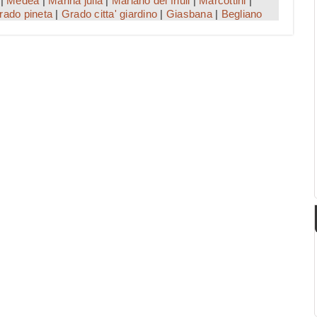
|
Medea
|
Marina julia
|
Mariano del friuli
|
Marcottini
|
rado pineta
|
Grado citta' giardino
|
Giasbana
|
Begliano