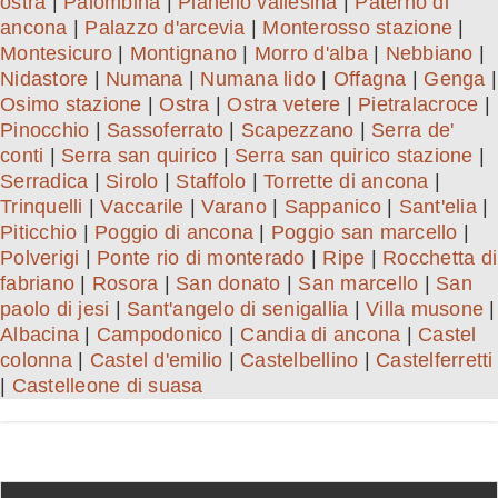
ostra
|
Palombina
|
Pianello vallesina
|
Paterno di
ancona
|
Palazzo d'arcevia
|
Monterosso stazione
|
Montesicuro
|
Montignano
|
Morro d'alba
|
Nebbiano
|
Nidastore
|
Numana
|
Numana lido
|
Offagna
|
Genga
|
Osimo stazione
|
Ostra
|
Ostra vetere
|
Pietralacroce
|
Pinocchio
|
Sassoferrato
|
Scapezzano
|
Serra de'
conti
|
Serra san quirico
|
Serra san quirico stazione
|
Serradica
|
Sirolo
|
Staffolo
|
Torrette di ancona
|
Trinquelli
|
Vaccarile
|
Varano
|
Sappanico
|
Sant'elia
|
Piticchio
|
Poggio di ancona
|
Poggio san marcello
|
Polverigi
|
Ponte rio di monterado
|
Ripe
|
Rocchetta di
fabriano
|
Rosora
|
San donato
|
San marcello
|
San
paolo di jesi
|
Sant'angelo di senigallia
|
Villa musone
|
Albacina
|
Campodonico
|
Candia di ancona
|
Castel
colonna
|
Castel d'emilio
|
Castelbellino
|
Castelferretti
|
Castelleone di suasa