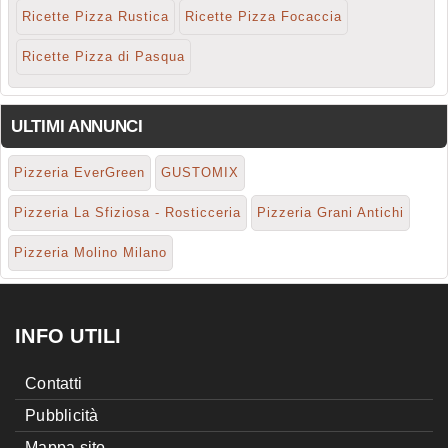
Ricette Pizza Rustica
Ricette Pizza Focaccia
Ricette Pizza di Pasqua
ULTIMI ANNUNCI
Pizzeria EverGreen
GUSTOMIX
Pizzeria La Sfiziosa - Rosticceria
Pizzeria Grani Antichi
Pizzeria Molino Milano
INFO UTILI
Contatti
Pubblicità
Mappa sito