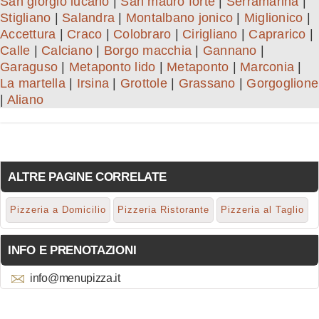
San giorgio lucano
|
San mauro forte
|
Serramarina
|
Stigliano
|
Salandra
|
Montalbano jonico
|
Miglionico
|
Accettura
|
Craco
|
Colobraro
|
Cirigliano
|
Caprarico
|
Calle
|
Calciano
|
Borgo macchia
|
Gannano
|
Garaguso
|
Metaponto lido
|
Metaponto
|
Marconia
|
La martella
|
Irsina
|
Grottole
|
Grassano
|
Gorgoglione
|
Aliano
ALTRE PAGINE CORRELATE
Pizzeria a Domicilio
Pizzeria Ristorante
Pizzeria al Taglio
INFO E PRENOTAZIONI
info@menupizza.it