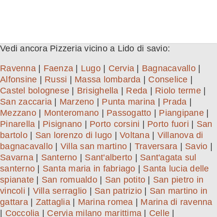
Vedi ancora Pizzeria vicino a Lido di savio:
Ravenna
|
Faenza
|
Lugo
|
Cervia
|
Bagnacavallo
|
Alfonsine
|
Russi
|
Massa lombarda
|
Conselice
|
Castel bolognese
|
Brisighella
|
Reda
|
Riolo terme
|
San zaccaria
|
Marzeno
|
Punta marina
|
Prada
|
Mezzano
|
Monteromano
|
Passogatto
|
Piangipane
|
Pinarella
|
Pisignano
|
Porto corsini
|
Porto fuori
|
San
bartolo
|
San lorenzo di lugo
|
Voltana
|
Villanova di
bagnacavallo
|
Villa san martino
|
Traversara
|
Savio
|
Savarna
|
Santerno
|
Sant'alberto
|
Sant'agata sul
santerno
|
Santa maria in fabriago
|
Santa lucia delle
spianate
|
San romualdo
|
San potito
|
San pietro in
vincoli
|
Villa serraglio
|
San patrizio
|
San martino in
gattara
|
Zattaglia
|
Marina romea
|
Marina di ravenna
|
Coccolia
|
Cervia milano marittima
|
Celle
|