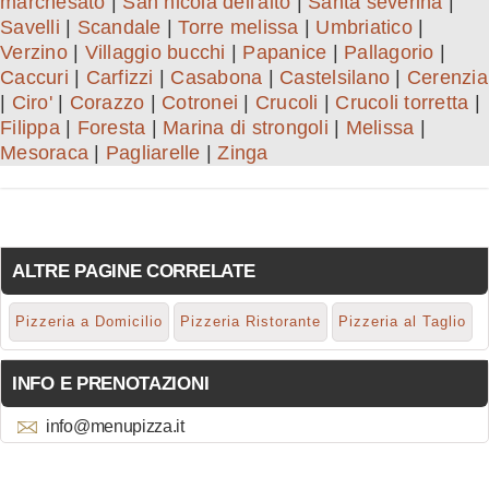
marchesato
|
San nicola dell'alto
|
Santa severina
|
Savelli
|
Scandale
|
Torre melissa
|
Umbriatico
|
Verzino
|
Villaggio bucchi
|
Papanice
|
Pallagorio
|
Caccuri
|
Carfizzi
|
Casabona
|
Castelsilano
|
Cerenzia
|
Ciro'
|
Corazzo
|
Cotronei
|
Crucoli
|
Crucoli torretta
|
Filippa
|
Foresta
|
Marina di strongoli
|
Melissa
|
Mesoraca
|
Pagliarelle
|
Zinga
ALTRE PAGINE CORRELATE
Pizzeria a Domicilio
Pizzeria Ristorante
Pizzeria al Taglio
INFO E PRENOTAZIONI
info@menupizza.it