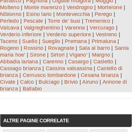
Parlasco
|
Pagnona
|
Olgiate molgora
|
Moggio
|
Molteno
|
Monte marenzo
|
Vendrogno
|
Morterone
|
Nibionno
|
Esino lario
|
Montevecchia
|
Perego
|
Perledo
|
Pescate
|
Torre de' busi
|
Tremenico
|
Valcava
|
Valgreghentino
|
Varenna
|
Vercurago
|
Verderio inferiore
|
Verderio superiore
|
Vestreno
|
Taceno
|
Suello
|
Sueglio
|
Premana
|
Primaluna
|
Rogeno
|
Rossino
|
Rovagnate
|
Sala al barro
|
Santa
maria hoe'
|
Sirone
|
Sirtori
|
Vigano'
|
Margno
|
Abbadia lariana
|
Carenno
|
Casargo
|
Casletto
|
Cassago brianza
|
Cassina valsassina
|
Castello di
brianza
|
Cernusco lombardone
|
Cesana brianza
|
Civate
|
Calco
|
Bulciago
|
Brivio
|
Airuno
|
Annone di
brianza
|
Ballabio
ALTRE PAGINE CORRELATE