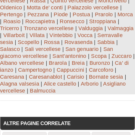
vercellese
|
Rassa
|
Quinto vercellese
|
Moncrivello
|
Oldenico
|
Motta de' conti
|
Palazzolo vercellese
|
Pertengo
|
Pezzana
|
Piode
|
Postua
|
Prarolo
|
Morca
|
Roasio
|
Roccapietra
|
Ronsecco
|
Stroppiana
|
Tricerro
|
Tronzano vercellese
|
Valduggia
|
Valmaggia
|
Villarboit
|
Villata
|
Vintebbio
|
Vocca
|
Serravalle
sesia
|
Scopello
|
Rossa
|
Rovasenda
|
Sabbia
|
Salasco
|
Sali vercellese
|
San genuario
|
San
giacomo vercellese
|
Sant'antonino
|
Scopa
|
Zuccaro
|
Albano vercellese
|
Brarola
|
Breia
|
Buronzo
|
Ca' di
ianzo
|
Campertogno
|
Cappuccini
|
Carcoforo
|
Caresana
|
Caresanablot
|
Carisio
|
Bornate sesia
|
Alagna valsesia
|
Alice castello
|
Arborio
|
Asigliano
vercellese
|
Balmuccia
ALTRE PAGINE CORRELATE