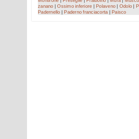
Montirone
|
Preseglie
|
Pralboino
|
Mura
|
Muscol
zanano
|
Ossimo inferiore
|
Polaveno
|
Odolo
|
P
Padernello
|
Paderno franciacorta
|
Paisco