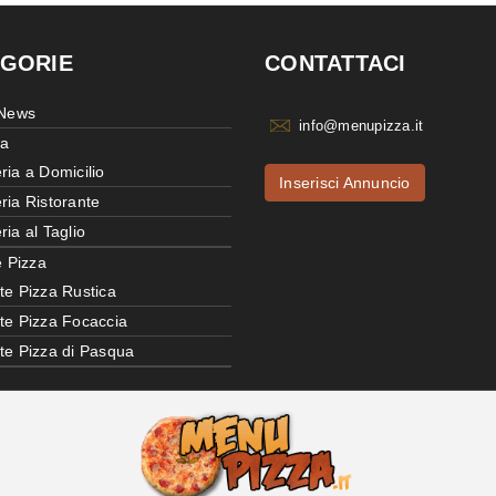
GORIE
CONTATTACI
 News
info@menupizza.it
ia
ria a Domicilio
Inserisci Annuncio
ria Ristorante
ria al Taglio
e Pizza
te Pizza Rustica
tte Pizza Focaccia
tte Pizza di Pasqua