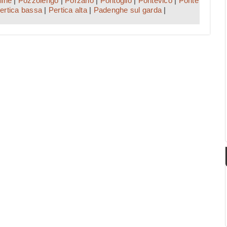
ine
|
Pozzolengo
|
Porzano
|
Pontoglio
|
Pontevico
|
Ponte
ertica bassa
|
Pertica alta
|
Padenghe sul garda
|