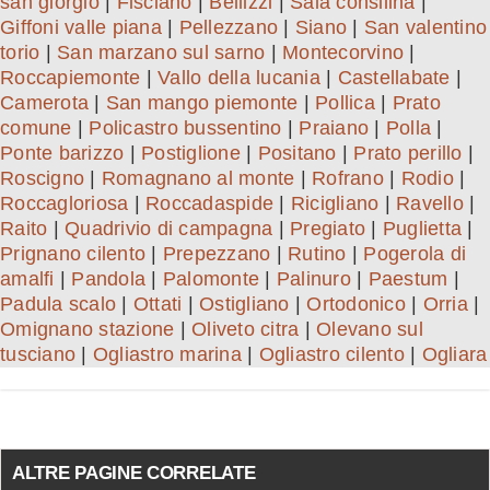
san giorgio
|
Fisciano
|
Bellizzi
|
Sala consilina
|
Giffoni valle piana
|
Pellezzano
|
Siano
|
San valentino
torio
|
San marzano sul sarno
|
Montecorvino
|
Roccapiemonte
|
Vallo della lucania
|
Castellabate
|
Camerota
|
San mango piemonte
|
Pollica
|
Prato
comune
|
Policastro bussentino
|
Praiano
|
Polla
|
Ponte barizzo
|
Postiglione
|
Positano
|
Prato perillo
|
Roscigno
|
Romagnano al monte
|
Rofrano
|
Rodio
|
Roccagloriosa
|
Roccadaspide
|
Ricigliano
|
Ravello
|
Raito
|
Quadrivio di campagna
|
Pregiato
|
Puglietta
|
Prignano cilento
|
Prepezzano
|
Rutino
|
Pogerola di
amalfi
|
Pandola
|
Palomonte
|
Palinuro
|
Paestum
|
Padula scalo
|
Ottati
|
Ostigliano
|
Ortodonico
|
Orria
|
Omignano stazione
|
Oliveto citra
|
Olevano sul
tusciano
|
Ogliastro marina
|
Ogliastro cilento
|
Ogliara
ALTRE PAGINE CORRELATE