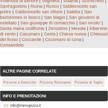
Villanova di denore
|
Voghiera
|
Volania
|
Scortichino
|
Sant'agostino
|
Ruina
|
Runco
|
Sabbioncello san
pietro
|
Sabbioncello san vittore
|
Saletta
|
San
bartolomeo in bosco
|
San biagio
|
San giovanni di
ostellato
|
San giuseppe di comacchio
|
San nicolo'
|
Santa maria codifiume
|
Zenzalino
|
Mesola
|
Alberone
di cento
|
Casumaro
|
Cesta
|
Chiesa nuova
|
Chiesuol
del fosso
|
Coccanile
|
Cocomaro di cona
|
Consandolo
ALTRE PAGINE CORRELATE
Pizzeria a Domicilio
Pizzeria Ristorante
Pizzeria al Taglio
INFO E PRENOTAZIONI
info@menupizza.it