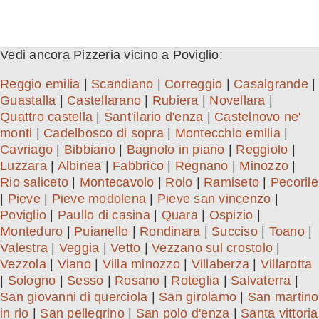
Vedi ancora Pizzeria vicino a Poviglio:
Reggio emilia
|
Scandiano
|
Correggio
|
Casalgrande
|
Guastalla
|
Castellarano
|
Rubiera
|
Novellara
|
Quattro castella
|
Sant'ilario d'enza
|
Castelnovo ne'
monti
|
Cadelbosco di sopra
|
Montecchio emilia
|
Cavriago
|
Bibbiano
|
Bagnolo in piano
|
Reggiolo
|
Luzzara
|
Albinea
|
Fabbrico
|
Regnano
|
Minozzo
|
Rio saliceto
|
Montecavolo
|
Rolo
|
Ramiseto
|
Pecorile
|
Pieve
|
Pieve modolena
|
Pieve san vincenzo
|
Poviglio
|
Paullo di casina
|
Quara
|
Ospizio
|
Monteduro
|
Puianello
|
Rondinara
|
Succiso
|
Toano
|
Valestra
|
Veggia
|
Vetto
|
Vezzano sul crostolo
|
Vezzola
|
Viano
|
Villa minozzo
|
Villaberza
|
Villarotta
|
Sologno
|
Sesso
|
Rosano
|
Roteglia
|
Salvaterra
|
San giovanni di querciola
|
San girolamo
|
San martino
in rio
|
San pellegrino
|
San polo d'enza
|
Santa vittoria