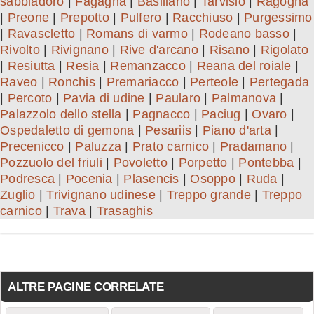
sabbiadoro
|
Fagagna
|
Basiliano
|
Tarvisio
|
Ragogna
|
Preone
|
Prepotto
|
Pulfero
|
Racchiuso
|
Purgessimo
|
Ravascletto
|
Romans di varmo
|
Rodeano basso
|
Rivolto
|
Rivignano
|
Rive d'arcano
|
Risano
|
Rigolato
|
Resiutta
|
Resia
|
Remanzacco
|
Reana del roiale
|
Raveo
|
Ronchis
|
Premariacco
|
Perteole
|
Pertegada
|
Percoto
|
Pavia di udine
|
Paularo
|
Palmanova
|
Palazzolo dello stella
|
Pagnacco
|
Paciug
|
Ovaro
|
Ospedaletto di gemona
|
Pesariis
|
Piano d'arta
|
Precenicco
|
Paluzza
|
Prato carnico
|
Pradamano
|
Pozzuolo del friuli
|
Povoletto
|
Porpetto
|
Pontebba
|
Podresca
|
Pocenia
|
Plasencis
|
Osoppo
|
Ruda
|
Zuglio
|
Trivignano udinese
|
Treppo grande
|
Treppo
carnico
|
Trava
|
Trasaghis
ALTRE PAGINE CORRELATE