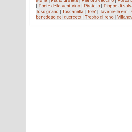
Muffa
|
Piano di setta
|
Pianoro vecchio
|
Porton
|
Ponte della venturina
|
Piratello
|
Pioppe di salv
Tossignano
|
Toscanella
|
Tole'
|
Tavernelle emili
benedetto del querceto
|
Trebbo di reno
|
Villano