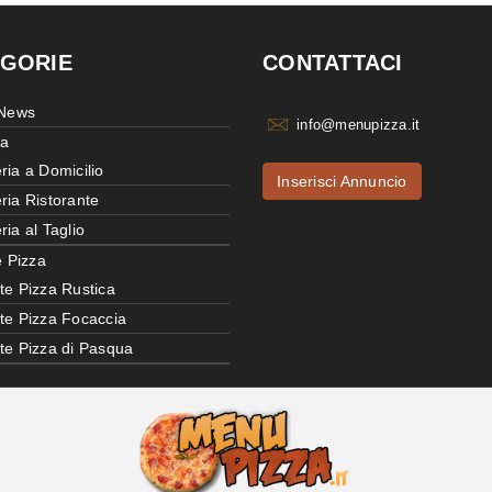
GORIE
CONTATTACI
 News
info@menupizza.it
ia
ria a Domicilio
Inserisci Annuncio
ria Ristorante
ria al Taglio
e Pizza
te Pizza Rustica
tte Pizza Focaccia
tte Pizza di Pasqua