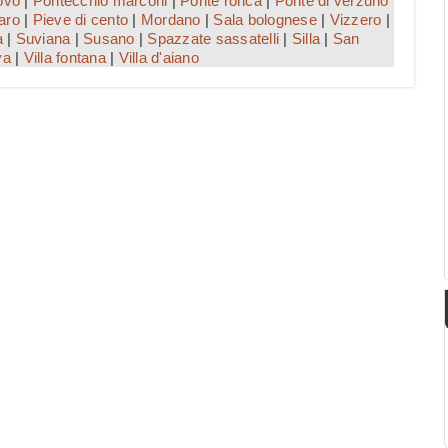
ovo
|
Pontecchio marconi
|
Ponte ronca
|
Ponte di verzuno
aro
|
Pieve di cento
|
Mordano
|
Sala bolognese
|
Vizzero
|
a
|
Suviana
|
Susano
|
Spazzate sassatelli
|
Silla
|
San
va
|
Villa fontana
|
Villa d'aiano