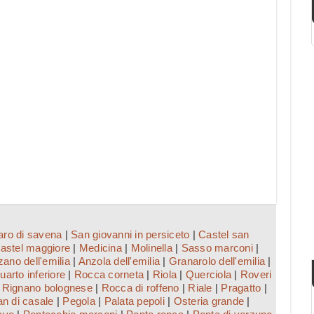
aro di savena
|
San giovanni in persiceto
|
Castel san
astel maggiore
|
Medicina
|
Molinella
|
Sasso marconi
|
ano dell'emilia
|
Anzola dell'emilia
|
Granarolo dell'emilia
|
uarto inferiore
|
Rocca corneta
|
Riola
|
Querciola
|
Roveri
|
Rignano bolognese
|
Rocca di roffeno
|
Riale
|
Pragatto
|
an di casale
|
Pegola
|
Palata pepoli
|
Osteria grande
|