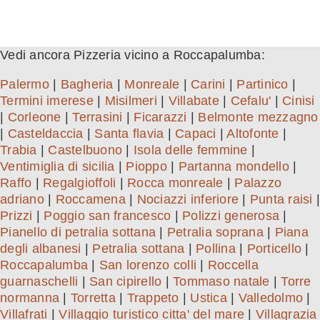
Vedi ancora Pizzeria vicino a Roccapalumba:
Palermo
|
Bagheria
|
Monreale
|
Carini
|
Partinico
|
Termini imerese
|
Misilmeri
|
Villabate
|
Cefalu'
|
Cinisi
|
Corleone
|
Terrasini
|
Ficarazzi
|
Belmonte mezzagno
|
Casteldaccia
|
Santa flavia
|
Capaci
|
Altofonte
|
Trabia
|
Castelbuono
|
Isola delle femmine
|
Ventimiglia di sicilia
|
Pioppo
|
Partanna mondello
|
Raffo
|
Regalgioffoli
|
Rocca monreale
|
Palazzo
adriano
|
Roccamena
|
Nociazzi inferiore
|
Punta raisi
|
Prizzi
|
Poggio san francesco
|
Polizzi generosa
|
Pianello di petralia sottana
|
Petralia soprana
|
Piana
degli albanesi
|
Petralia sottana
|
Pollina
|
Porticello
|
Roccapalumba
|
San lorenzo colli
|
Roccella
guarnaschelli
|
San cipirello
|
Tommaso natale
|
Torre
normanna
|
Torretta
|
Trappeto
|
Ustica
|
Valledolmo
|
Villafrati
|
Villaggio turistico citta' del mare
|
Villagrazia