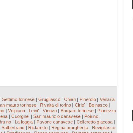
|
Settimo torinese
|
Grugliasco
|
Chieri
|
Pinerolo
|
Venaria
an mauro torinese
|
Rivalta di torino
|
Cirie'
|
Beinasco
|
no
|
Volpiano
|
Leini'
|
Vinovo
|
Borgaro torinese
|
Pianezza
tena
|
Cuorgne'
|
San maurizio canavese
|
Poirino
|
Bruino
|
La loggia
|
Pavone canavese
|
Colleretto giacosa
|
|
Salbertrand
|
Riclaretto
|
Regina margherita
|
Revigliasco