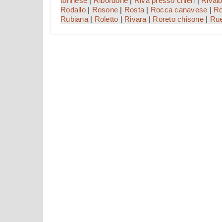
torinese
|
Ribordone
|
Riva presso chieri
|
Rival
Rodallo
|
Rosone
|
Rosta
|
Rocca canavese
|
R
Rubiana
|
Roletto
|
Rivara
|
Roreto chisone
|
Rue