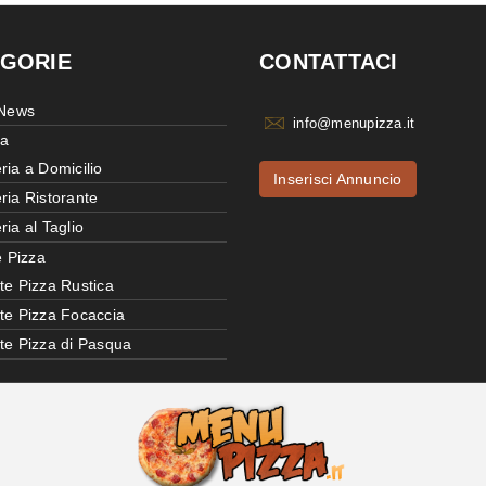
GORIE
CONTATTACI
 News
info@menupizza.it
ia
ria a Domicilio
Inserisci Annuncio
ria Ristorante
ria al Taglio
e Pizza
te Pizza Rustica
tte Pizza Focaccia
tte Pizza di Pasqua