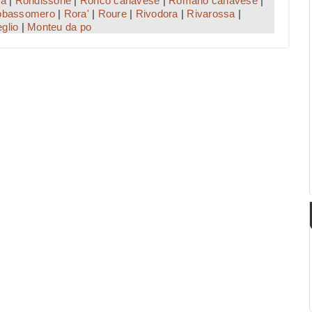
ba
|
Rondissone
|
Ronco canavese
|
Romano canavese
|
obassomero
|
Rora'
|
Roure
|
Rivodora
|
Rivarossa
|
glio
|
Monteu da po