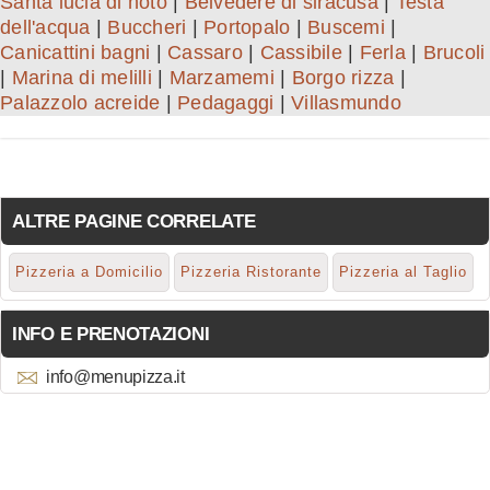
Santa lucia di noto
|
Belvedere di siracusa
|
Testa
dell'acqua
|
Buccheri
|
Portopalo
|
Buscemi
|
Canicattini bagni
|
Cassaro
|
Cassibile
|
Ferla
|
Brucoli
|
Marina di melilli
|
Marzamemi
|
Borgo rizza
|
Palazzolo acreide
|
Pedagaggi
|
Villasmundo
ALTRE PAGINE CORRELATE
Pizzeria a Domicilio
Pizzeria Ristorante
Pizzeria al Taglio
INFO E PRENOTAZIONI
info@menupizza.it