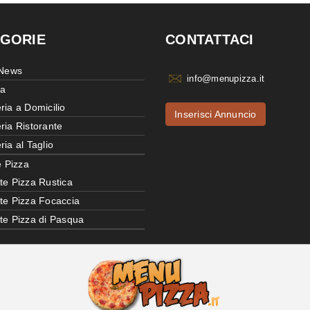
GORIE
CONTATTACI
 News
info@menupizza.it
ia
ria a Domicilio
Inserisci Annuncio
ria Ristorante
ria al Taglio
e Pizza
te Pizza Rustica
tte Pizza Focaccia
tte Pizza di Pasqua