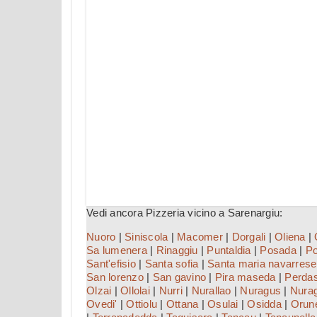
Vedi ancora Pizzeria vicino a Sarenargiu:
Nuoro
|
Siniscola
|
Macomer
|
Dorgali
|
Oliena
|
Sa lumenera
|
Rinaggiu
|
Puntaldia
|
Posada
|
Po
Sant'efisio
|
Santa sofia
|
Santa maria navarrese
San lorenzo
|
San gavino
|
Pira maseda
|
Perda
Olzai
|
Ollolai
|
Nurri
|
Nurallao
|
Nuragus
|
Nura
Ovedi'
|
Ottiolu
|
Ottana
|
Osulai
|
Osidda
|
Orun