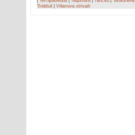
|
Terrapadedda
|
Taquisara
|
Tancau
|
Tanaunella
Tiridduli
|
Villanova strisaili