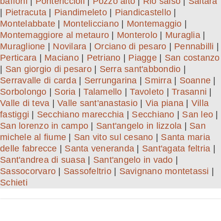
baffoni
|
Pontericcioli
|
Pozzo alto
|
Rio salso
|
Saltara
|
Pietracuta
|
Piandimeleto
|
Piandicastello
|
Montelabbate
|
Montelicciano
|
Montemaggio
|
Montemaggiore al metauro
|
Monterolo
|
Muraglia
|
Muraglione
|
Novilara
|
Orciano di pesaro
|
Pennabilli
|
Perticara
|
Maciano
|
Petriano
|
Piagge
|
San costanzo
|
San giorgio di pesaro
|
Serra sant'abbondio
|
Serravalle di carda
|
Serrungarina
|
Smirra
|
Soanne
|
Sorbolongo
|
Soria
|
Talamello
|
Tavoleto
|
Trasanni
|
Valle di teva
|
Valle sant'anastasio
|
Via piana
|
Villa
fastiggi
|
Secchiano marecchia
|
Secchiano
|
San leo
|
San lorenzo in campo
|
Sant'angelo in lizzola
|
San
michele al fiume
|
San vito sul cesano
|
Santa maria
delle fabrecce
|
Santa veneranda
|
Sant'agata feltria
|
Sant'andrea di suasa
|
Sant'angelo in vado
|
Sassocorvaro
|
Sassofeltrio
|
Savignano montetassi
|
Schieti