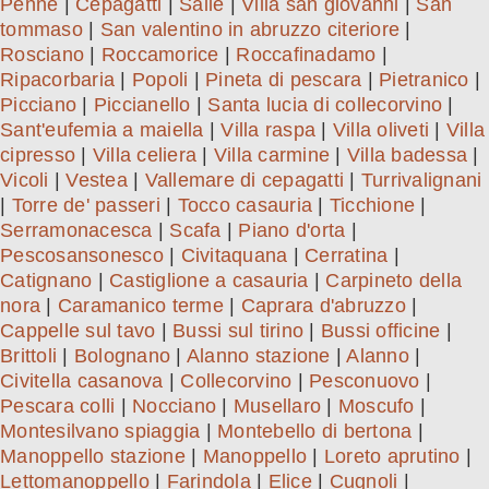
Penne
|
Cepagatti
|
Salle
|
Villa san giovanni
|
San
tommaso
|
San valentino in abruzzo citeriore
|
Rosciano
|
Roccamorice
|
Roccafinadamo
|
Ripacorbaria
|
Popoli
|
Pineta di pescara
|
Pietranico
|
Picciano
|
Piccianello
|
Santa lucia di collecorvino
|
Sant'eufemia a maiella
|
Villa raspa
|
Villa oliveti
|
Villa
cipresso
|
Villa celiera
|
Villa carmine
|
Villa badessa
|
Vicoli
|
Vestea
|
Vallemare di cepagatti
|
Turrivalignani
|
Torre de' passeri
|
Tocco casauria
|
Ticchione
|
Serramonacesca
|
Scafa
|
Piano d'orta
|
Pescosansonesco
|
Civitaquana
|
Cerratina
|
Catignano
|
Castiglione a casauria
|
Carpineto della
nora
|
Caramanico terme
|
Caprara d'abruzzo
|
Cappelle sul tavo
|
Bussi sul tirino
|
Bussi officine
|
Brittoli
|
Bolognano
|
Alanno stazione
|
Alanno
|
Civitella casanova
|
Collecorvino
|
Pesconuovo
|
Pescara colli
|
Nocciano
|
Musellaro
|
Moscufo
|
Montesilvano spiaggia
|
Montebello di bertona
|
Manoppello stazione
|
Manoppello
|
Loreto aprutino
|
Lettomanoppello
|
Farindola
|
Elice
|
Cugnoli
|