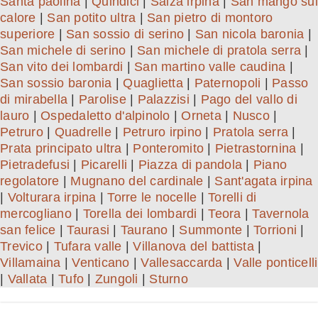
Santa paolina
|
Quindici
|
Salza irpina
|
San mango sul
calore
|
San potito ultra
|
San pietro di montoro
superiore
|
San sossio di serino
|
San nicola baronia
|
San michele di serino
|
San michele di pratola serra
|
San vito dei lombardi
|
San martino valle caudina
|
San sossio baronia
|
Quaglietta
|
Paternopoli
|
Passo
di mirabella
|
Parolise
|
Palazzisi
|
Pago del vallo di
lauro
|
Ospedaletto d'alpinolo
|
Orneta
|
Nusco
|
Petruro
|
Quadrelle
|
Petruro irpino
|
Pratola serra
|
Prata principato ultra
|
Ponteromito
|
Pietrastornina
|
Pietradefusi
|
Picarelli
|
Piazza di pandola
|
Piano
regolatore
|
Mugnano del cardinale
|
Sant'agata irpina
|
Volturara irpina
|
Torre le nocelle
|
Torelli di
mercogliano
|
Torella dei lombardi
|
Teora
|
Tavernola
san felice
|
Taurasi
|
Taurano
|
Summonte
|
Torrioni
|
Trevico
|
Tufara valle
|
Villanova del battista
|
Villamaina
|
Venticano
|
Vallesaccarda
|
Valle ponticelli
|
Vallata
|
Tufo
|
Zungoli
|
Sturno