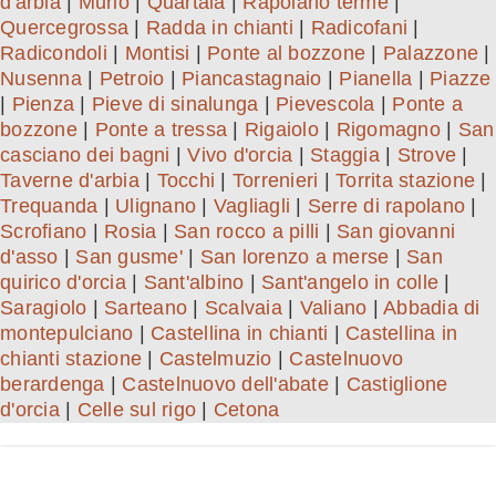
d'arbia
|
Murlo
|
Quartaia
|
Rapolano terme
|
Quercegrossa
|
Radda in chianti
|
Radicofani
|
Radicondoli
|
Montisi
|
Ponte al bozzone
|
Palazzone
|
Nusenna
|
Petroio
|
Piancastagnaio
|
Pianella
|
Piazze
|
Pienza
|
Pieve di sinalunga
|
Pievescola
|
Ponte a
bozzone
|
Ponte a tressa
|
Rigaiolo
|
Rigomagno
|
San
casciano dei bagni
|
Vivo d'orcia
|
Staggia
|
Strove
|
Taverne d'arbia
|
Tocchi
|
Torrenieri
|
Torrita stazione
|
Trequanda
|
Ulignano
|
Vagliagli
|
Serre di rapolano
|
Scrofiano
|
Rosia
|
San rocco a pilli
|
San giovanni
d'asso
|
San gusme'
|
San lorenzo a merse
|
San
quirico d'orcia
|
Sant'albino
|
Sant'angelo in colle
|
Saragiolo
|
Sarteano
|
Scalvaia
|
Valiano
|
Abbadia di
montepulciano
|
Castellina in chianti
|
Castellina in
chianti stazione
|
Castelmuzio
|
Castelnuovo
berardenga
|
Castelnuovo dell'abate
|
Castiglione
d'orcia
|
Celle sul rigo
|
Cetona