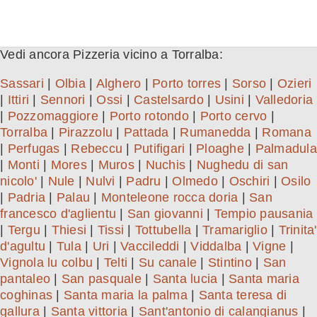
Vedi ancora Pizzeria vicino a Torralba:
Sassari
|
Olbia
|
Alghero
|
Porto torres
|
Sorso
|
Ozieri
|
Ittiri
|
Sennori
|
Ossi
|
Castelsardo
|
Usini
|
Valledoria
|
Pozzomaggiore
|
Porto rotondo
|
Porto cervo
|
Torralba
|
Pirazzolu
|
Pattada
|
Rumanedda
|
Romana
|
Perfugas
|
Rebeccu
|
Putifigari
|
Ploaghe
|
Palmadula
|
Monti
|
Mores
|
Muros
|
Nuchis
|
Nughedu di san
nicolo'
|
Nule
|
Nulvi
|
Padru
|
Olmedo
|
Oschiri
|
Osilo
|
Padria
|
Palau
|
Monteleone rocca doria
|
San
francesco d'aglientu
|
San giovanni
|
Tempio pausania
|
Tergu
|
Thiesi
|
Tissi
|
Tottubella
|
Tramariglio
|
Trinita'
d'agultu
|
Tula
|
Uri
|
Vaccileddi
|
Viddalba
|
Vigne
|
Vignola lu colbu
|
Telti
|
Su canale
|
Stintino
|
San
pantaleo
|
San pasquale
|
Santa lucia
|
Santa maria
coghinas
|
Santa maria la palma
|
Santa teresa di
gallura
|
Santa vittoria
|
Sant'antonio di calangianus
|