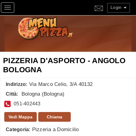
Login
Toggle navigation
PIZZERIA D'ASPORTO - ANGOLO
BOLOGNA
Via Marco Celio, 3/A 40132
Indirizzo:
Bologna
(
Bologna
)
Città:
051-402443
Vedi Mappa
Chiama
Pizzeria a Domicilio
Categoria: