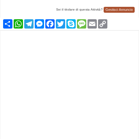
Gestisci Annuncio
Sei il titolare di questa Attività?
Condividi
WhatsApp
Telegram
Messenger
Facebook
Twitter
Skype
Message
Email
Copy
Link