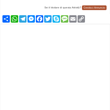
Gestisci Annuncio
Sei il titolare di questa Attività?
Condividi
WhatsApp
Telegram
Messenger
Facebook
Twitter
Skype
Message
Email
Copy
Link