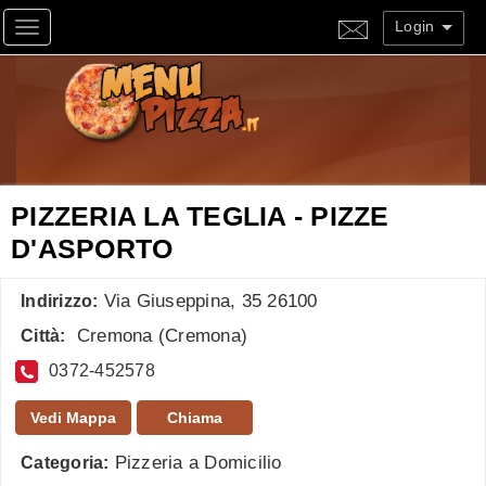
Login
Toggle navigation
PIZZERIA LA TEGLIA - PIZZE
D'ASPORTO
Via Giuseppina, 35 26100
Indirizzo:
Cremona
(
Cremona
)
Città:
0372-452578
Vedi Mappa
Chiama
Pizzeria a Domicilio
Categoria: