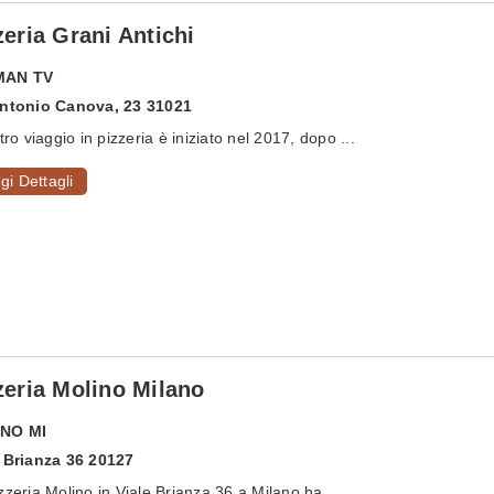
zeria Grani Antichi
MAN
TV
Antonio Canova, 23 31021
stro viaggio in pizzeria è iniziato nel 2017, dopo ...
gi Dettagli
zeria Molino Milano
ANO
MI
 Brianza 36 20127
zzeria Molino in Viale Brianza 36 a Milano ha ...