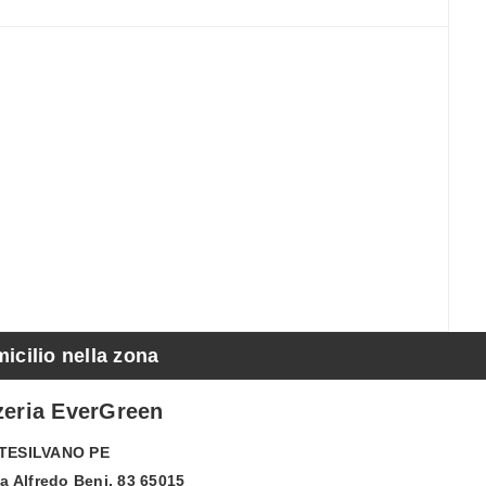
micilio nella zona
zeria EverGreen
TESILVANO
PE
a Alfredo Beni, 83 65015