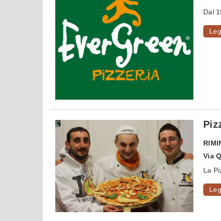
Dal 
Leg
Piz
RIMI
Via Q
La Pi
Leg