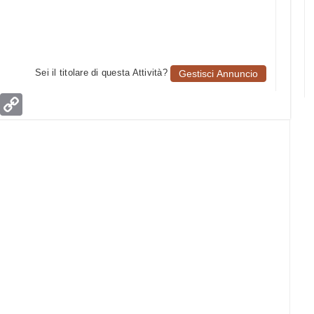
Sei il titolare di questa Attività?
Gestisci Annuncio
age
Email
Copy
Link