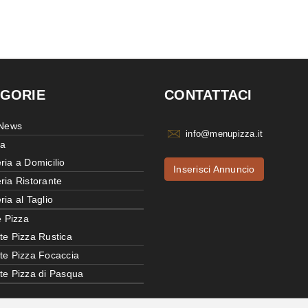
GORIE
CONTATTACI
 News
info@menupizza.it
ia
ria a Domicilio
Inserisci Annuncio
ria Ristorante
ria al Taglio
e Pizza
te Pizza Rustica
tte Pizza Focaccia
tte Pizza di Pasqua