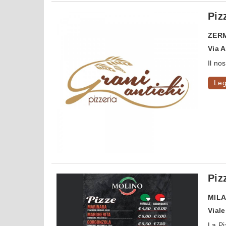
Piz
ZER
Via 
Il no
Leg
Piz
MIL
Viale
La Pi