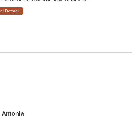
gi Dettagli
o Antonia