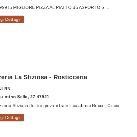
1999 la MIGLIORE PIZZA AL PIATTO da ASPORTO o ...
gi Dettagli
zeria La Sfiziosa - Rosticceria
NI
RN
uintino Sella, 27 47921
zzeria Sfiziosa dei tre giovani fratelli calabresi Rocco, Ciccio ...
gi Dettagli