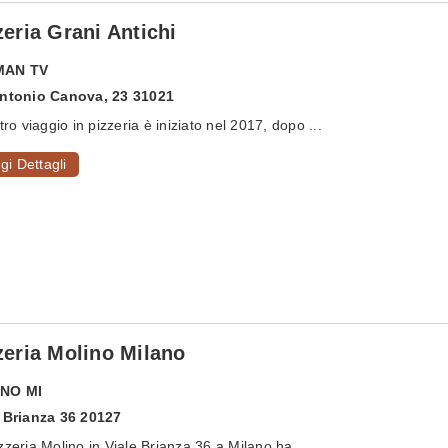
zeria Grani Antichi
MAN
TV
Antonio Canova, 23 31021
stro viaggio in pizzeria è iniziato nel 2017, dopo ...
gi Dettagli
zeria Molino Milano
ANO
MI
 Brianza 36 20127
zzeria Molino in Viale Brianza 36 a Milano ha ...