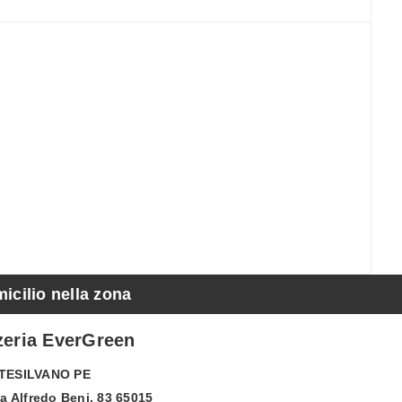
micilio nella zona
zeria EverGreen
TESILVANO
PE
a Alfredo Beni, 83 65015