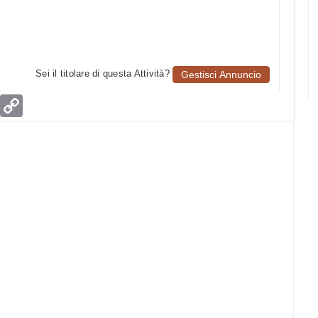
Sei il titolare di questa Attività?
Gestisci Annuncio
age
Email
Copy
Link