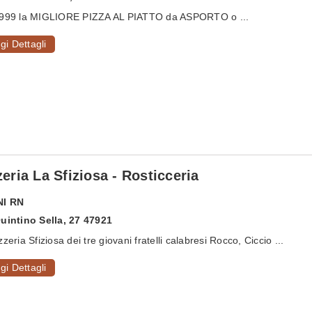
1999 la MIGLIORE PIZZA AL PIATTO da ASPORTO o ...
gi Dettagli
zeria La Sfiziosa - Rosticceria
NI
RN
uintino Sella, 27 47921
zzeria Sfiziosa dei tre giovani fratelli calabresi Rocco, Ciccio ...
gi Dettagli