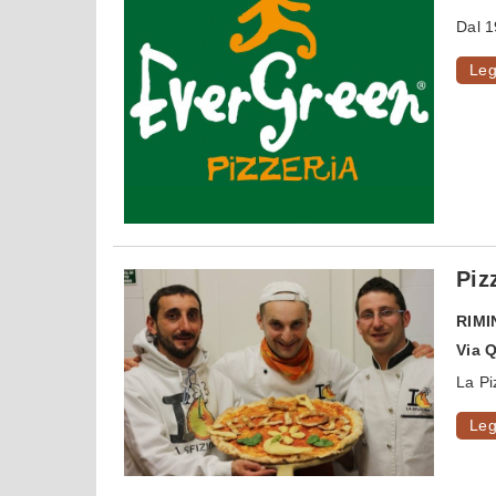
Dal 
Leg
Piz
RIMI
Via Q
La Pi
Leg