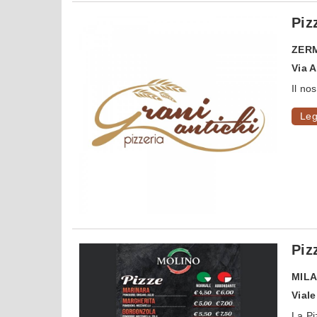
Piz
ZER
Via 
Il no
Leg
Piz
MIL
Viale
La Pi