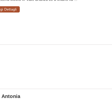
gi Dettagli
o Antonia