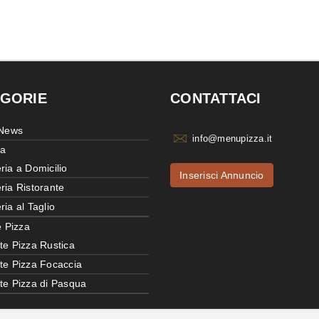
GORIE
CONTATTACI
 News
info@menupizza.it
ia
ria a Domicilio
Inserisci Annuncio
ria Ristorante
ria al Taglio
e Pizza
te Pizza Rustica
tte Pizza Focaccia
tte Pizza di Pasqua