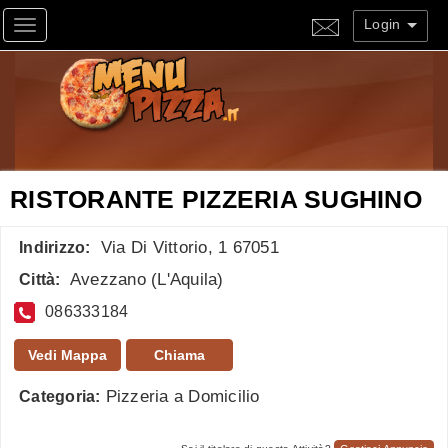
Login
Toggle navigation
RISTORANTE PIZZERIA SUGHINO
Via Di Vittorio, 1 67051
Indirizzo:
Avezzano
(
L'Aquila
)
Città:
086333184
Vedi Mappa
Chiama
Pizzeria a Domicilio
Categoria: