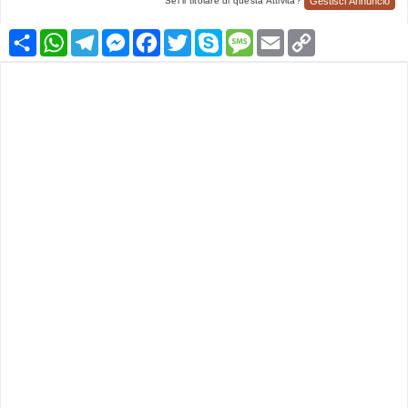
Gestisci Annuncio
Sei il titolare di questa Attività?
Condividi
WhatsApp
Telegram
Messenger
Facebook
Twitter
Skype
Message
Email
Copy
Link