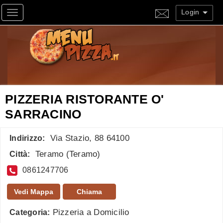
Login
Toggle navigation
PIZZERIA RISTORANTE O'
SARRACINO
Via Stazio, 88 64100
Indirizzo:
Teramo
(
Teramo
)
Città:
0861247706
Vedi Mappa
Chiama
Pizzeria a Domicilio
Categoria: