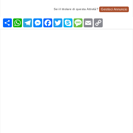
Gestisci Annuncio
Sei il titolare di questa Attività?
Condividi
WhatsApp
Telegram
Messenger
Facebook
Twitter
Skype
Message
Email
Copy
Link