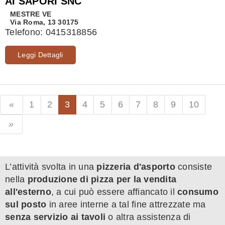
AI SAPORI SNC
MESTRE
VE
Via Roma, 13 30175
Telefono:
0415318856
Leggi Dettagli
1
2
3
4
5
6
7
8
9
10
L’attività svolta in una
pizzeria d'asporto
consiste
nella
produzione di pizza per la vendita
all'esterno
, a cui può essere affiancato il
consumo
sul posto
in aree interne a tal fine attrezzate ma
senza servizio ai tavoli
o altra assistenza di